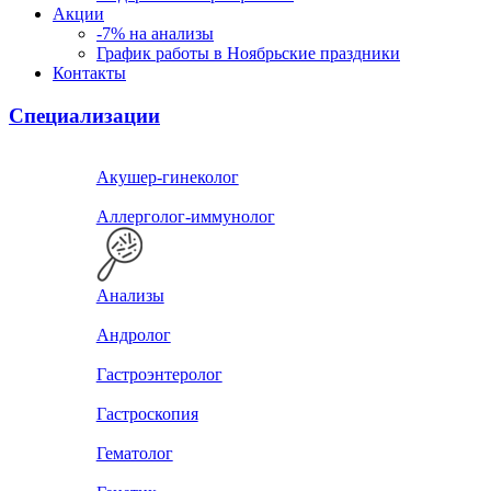
Акции
-7% на анализы
График работы в Ноябрьские праздники
Контакты
Специализации
Акушер-гинеколог
Аллерголог-иммунолог
Анализы
Андролог
Гастроэнтеролог
Гастроскопия
Гематолог