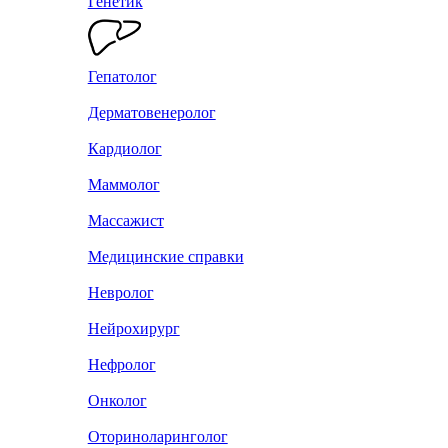
Генетик
Гепатолог
Дерматовенеролог
Кардиолог
Маммолог
Массажист
Медицинские справки
Невролог
Нейрохирург
Нефролог
Онколог
Оториноларинголог