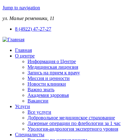
Jump to navigation
ул. Малые ременники, 11
8 (4922) 47-27-27
Главная
О центре
Информация о Центре
Медицинская лицензия
Запись на прием к врачу
Миссия и ценности
Новости клиники
Важно знать
Академия здоровья
Вакансии
Услуги
Все услуги
Добровольное медицинское страхование
Лазерные операции по флебологии за 1 час
Урология-андрология экспертного уровня
Специалисты