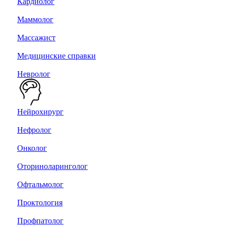
Кардиолог
Маммолог
Массажист
Медицинские справки
Невролог
Нейрохирург
Нефролог
Онколог
Оториноларинголог
Офтальмолог
Проктология
Профпатолог