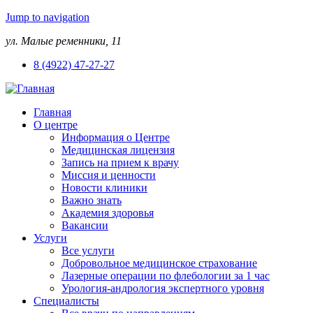
Jump to navigation
ул. Малые ременники, 11
8 (4922) 47-27-27
Главная
О центре
Информация о Центре
Медицинская лицензия
Запись на прием к врачу
Миссия и ценности
Новости клиники
Важно знать
Академия здоровья
Вакансии
Услуги
Все услуги
Добровольное медицинское страхование
Лазерные операции по флебологии за 1 час
Урология-андрология экспертного уровня
Специалисты