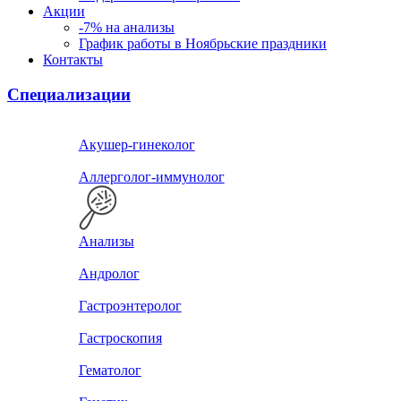
Акции
-7% на анализы
График работы в Ноябрьские праздники
Контакты
Специализации
Акушер-гинеколог
Аллерголог-иммунолог
Анализы
Андролог
Гастроэнтеролог
Гастроскопия
Гематолог