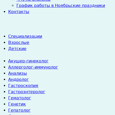
График работы в Ноябрьские праздники
Контакты
Специализации
Взрослые
Детские
Акушер-гинеколог
Аллерголог-иммунолог
Анализы
Андролог
Гастроскопия
Гастроэнтеролог
Гематолог
Генетик
Гепатолог