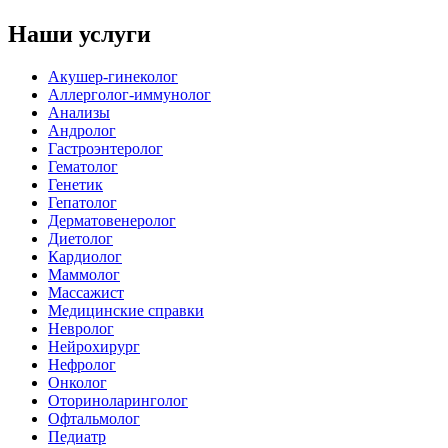
Наши услуги
Акушер-гинеколог
Аллерголог-иммунолог
Анализы
Андролог
Гастроэнтеролог
Гематолог
Генетик
Гепатолог
Дерматовенеролог
Диетолог
Кардиолог
Маммолог
Массажист
Медицинские справки
Невролог
Нейрохирург
Нефролог
Онколог
Оториноларинголог
Офтальмолог
Педиатр