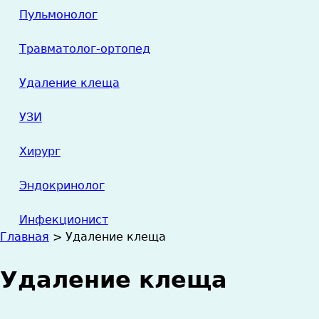
Пульмонолог
Травматолог-ортопед
Удаление клеща
УЗИ
Хирург
Эндокринолог
Инфекционист
Главная
>
Удаление клеща
Вы
Удаление клеща
здесь