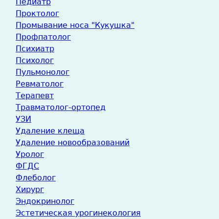
Педиатр
Проктолог
Промывание носа "Кукушка"
Профпатолог
Психиатр
Психолог
Пульмонолог
Ревматолог
Терапевт
Травматолог-ортопед
УЗИ
Удаление клеща
Удаление новообразований
Уролог
ФГДС
Флеболог
Хирург
Эндокринолог
Эстетическая урогинекология