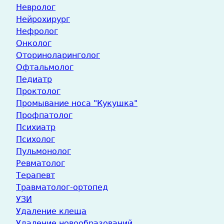
Невролог
Нейрохирург
Нефролог
Онколог
Оториноларинголог
Офтальмолог
Педиатр
Проктолог
Промывание носа "Кукушка"
Профпатолог
Психиатр
Психолог
Пульмонолог
Ревматолог
Терапевт
Травматолог-ортопед
УЗИ
Удаление клеща
Удаление новообразований