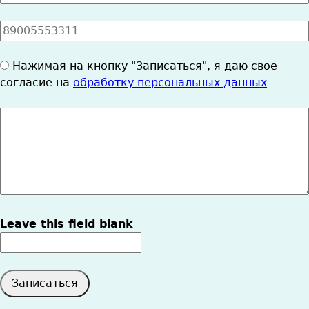
*
Номер
телефона
*
Согласие
Нажимая на кнопку "Записаться", я даю свое
на
согласие на
обработку персональных данных
ОПД
*
Cообщение
Leave this field blank