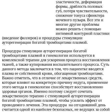
эластичности, деформация
формы, дряблость половых
губ, потеря чувствительности,
снижение тонуса сфинктера
мочевого пузыря. Все эти и
многие другие проблемы
можно решить с помощью
интимной контурной пластики
(введение филлеров) и процедуры стимуляции
ауторегенерации богатой тромбоцитами плазмой.
Процедура стимуляции ауторегенерации богатой
тромбоцитами плазмой в гинекологии используется в
комплексной терапии для ускорения процесса восстановления
тканей, а также купирования воспалительного процесса. Суть
данного метода заключается в том, что пациентке вводятся
плазма ее собственной крови, обогащенная тромбоцитами.
Важно отметить, что в отличие от лекарственных средств,
которые влияют на конкретную причину недуга, применение
этого метода в гинекологии способствует восстановлению
здоровья органов. Именно поэтому следует сочетать
лекарственную терапию с стимуляцией ауторегенерации
богатой тромбоцитами плазмой, чтобы усилить эффект от
проводимого лечения. Эта процедура на сегодняшний день
считается одной из наиболее безопасных, не ведущих за собой