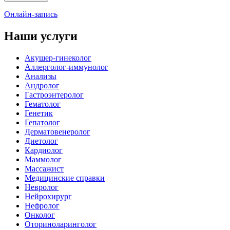
Онлайн-запись
Наши услуги
Акушер-гинеколог
Аллерголог-иммунолог
Анализы
Андролог
Гастроэнтеролог
Гематолог
Генетик
Гепатолог
Дерматовенеролог
Диетолог
Кардиолог
Маммолог
Массажист
Медицинские справки
Невролог
Нейрохирург
Нефролог
Онколог
Оториноларинголог