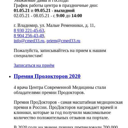
Уважаемые дамы и господа!
График работы центра в праздничные дни:
01.05.21
и
09.05.21
-
выходной
02.05.21 - 08.05.21 - с
9:00
до
14:00
г. Владимир, ул. Малые Ременники, д. 11,
8 930 221-45-63
,
8 904 256-43-49
,
info@cmed33.ru
,
priem@cmed33.ru
Пожалуйста, записывайтесь на прием к нашим
специалистам!
Записаться на приём
Премия Продокторов 2020
4 врача Центра Современной Медицины стали
обладателями премии Продокторов.
Премия ПроДокторов - самая масштабная медицинская
премия в России. ПроДокторов награждает врачей и
клиники, которые за год получили максимальное
количество положительных отзывов на портале.
В 2020 году на звание лучших претендовали 700 000