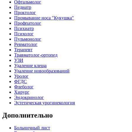
Офтальмолог
Педиатр
Проктолог
Промывание носа "Кукушка"
Профпатолог
Психиатр
Психолог
Пульмонолог
Ревматолог
Терапевт
Травматолог-ортопед
УЗИ
Удаление клеща
Удаление новообразований
Уролог
ФГДС
Флеболог
Хирург
Эндокринолог
Эстетическая урогинекология
Дополнительно
Больничный лист