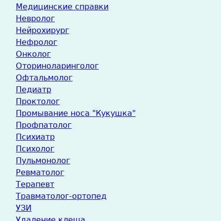
Медицинские справки
Невролог
Нейрохирург
Нефролог
Онколог
Оториноларинголог
Офтальмолог
Педиатр
Проктолог
Промывание носа "Кукушка"
Профпатолог
Психиатр
Психолог
Пульмонолог
Ревматолог
Терапевт
Травматолог-ортопед
УЗИ
Удаление клеща