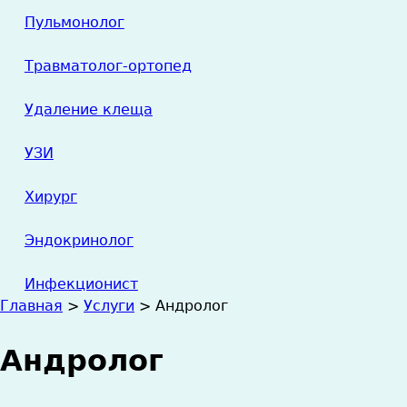
Пульмонолог
Травматолог-ортопед
Удаление клеща
УЗИ
Хирург
Эндокринолог
Инфекционист
Главная
>
Услуги
>
Андролог
Вы
Андролог
здесь