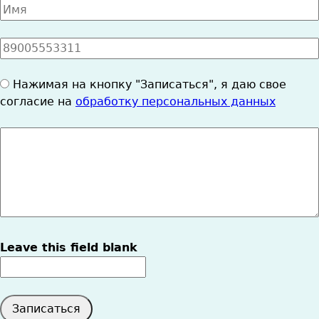
Имя
*
Номер
телефона
*
Согласие
Нажимая на кнопку "Записаться", я даю свое
на
согласие на
обработку персональных данных
ОПД
*
Cообщение
Leave this field blank