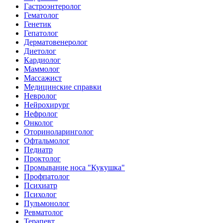
Гастроэнтеролог
Гематолог
Генетик
Гепатолог
Дерматовенеролог
Диетолог
Кардиолог
Маммолог
Массажист
Медицинские справки
Невролог
Нейрохирург
Нефролог
Онколог
Оториноларинголог
Офтальмолог
Педиатр
Проктолог
Промывание носа "Кукушка"
Профпатолог
Психиатр
Психолог
Пульмонолог
Ревматолог
Терапевт