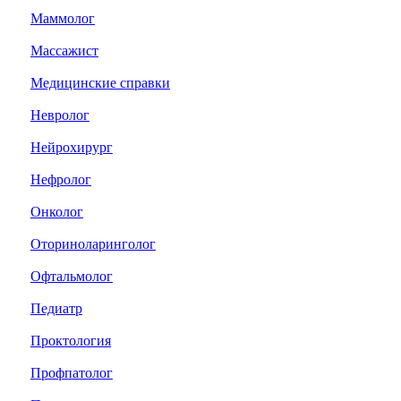
Маммолог
Массажист
Медицинские справки
Невролог
Нейрохирург
Нефролог
Онколог
Оториноларинголог
Офтальмолог
Педиатр
Проктология
Профпатолог