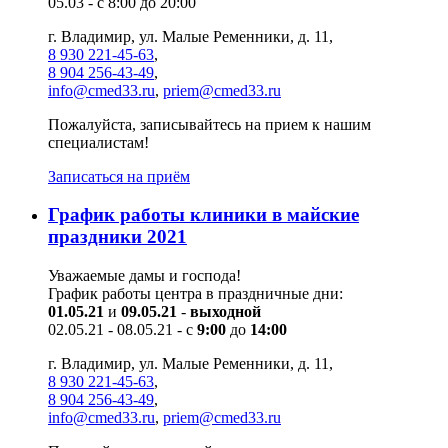
05.03 - с 8:00 до 20:00
г. Владимир, ул. Малые Ременники, д. 11,
8 930 221-45-63
,
8 904 256-43-49
,
info@cmed33.ru
,
priem@cmed33.ru
Пожалуйста, записывайтесь на прием к нашим
специалистам!
Записаться на приём
График работы клиники в майские
праздники 2021
Уважаемые дамы и господа!
График работы центра в праздничные дни:
01.05.21
и
09.05.21
-
выходной
02.05.21 - 08.05.21 - с
9:00
до
14:00
г. Владимир, ул. Малые Ременники, д. 11,
8 930 221-45-63
,
8 904 256-43-49
,
info@cmed33.ru
,
priem@cmed33.ru