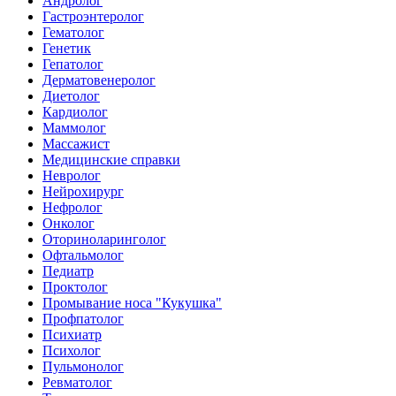
Андролог
Гастроэнтеролог
Гематолог
Генетик
Гепатолог
Дерматовенеролог
Диетолог
Кардиолог
Маммолог
Массажист
Медицинские справки
Невролог
Нейрохирург
Нефролог
Онколог
Оториноларинголог
Офтальмолог
Педиатр
Проктолог
Промывание носа "Кукушка"
Профпатолог
Психиатр
Психолог
Пульмонолог
Ревматолог