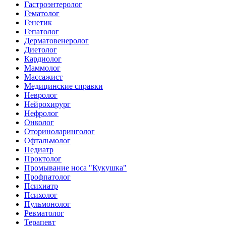
Гастроэнтеролог
Гематолог
Генетик
Гепатолог
Дерматовенеролог
Диетолог
Кардиолог
Маммолог
Массажист
Медицинские справки
Невролог
Нейрохирург
Нефролог
Онколог
Оториноларинголог
Офтальмолог
Педиатр
Проктолог
Промывание носа "Кукушка"
Профпатолог
Психиатр
Психолог
Пульмонолог
Ревматолог
Терапевт