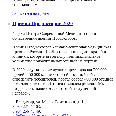
специалистам!
Записаться на приём
Премия Продокторов 2020
4 врача Центра Современной Медицины стали
обладателями премии Продокторов.
Премия ПроДокторов - самая масштабная медицинская
премия в России. ПроДокторов награждает врачей и
клиники, которые за год получили максимальное
количество положительных отзывов на портале.
В 2020 году на звание лучших претендовали 700 000
врачей и 50 000 клиник со всей России. Чтобы
определить победителей, портал собрал 400 000 отзывов
и составил по ним рейтинги в каждом регионе. Мы
поздравляем наших коллег с этой заслуженной
наградой.
г. Владимир, ул. Малые Ременники, д. 11,
8 930 221-45-63
,
8 904 256-43-49
,
info@cmed33.ru
,
priem@cmed33.ru